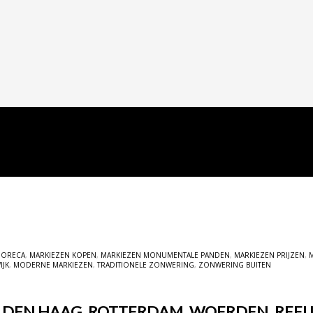
HORECA
,
MARKIEZEN KOPEN
,
MARKIEZEN MONUMENTALE PANDEN
,
MARKIEZEN PRIJZEN
,
IJK
,
MODERNE MARKIEZEN
,
TRADITIONELE ZONWERING
,
ZONWERING BUITEN
, DEN HAAG, ROTTERDAM, WOERDEN, REE