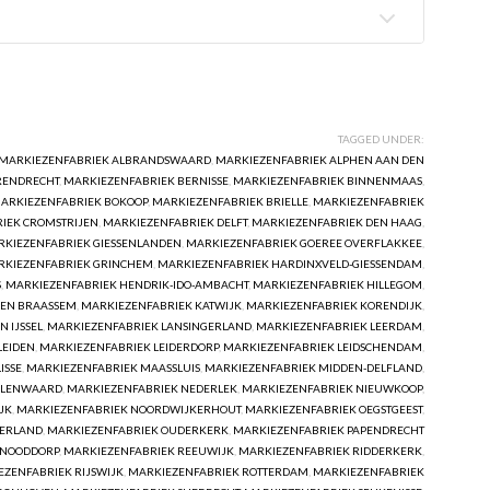
TAGGED UNDER:
MARKIEZENFABRIEK ALBRANDSWAARD
,
MARKIEZENFABRIEK ALPHEN AAN DEN
RENDRECHT
,
MARKIEZENFABRIEK BERNISSE
,
MARKIEZENFABRIEK BINNENMAAS
,
ARKIEZENFABRIEK BOKOOP
,
MARKIEZENFABRIEK BRIELLE
,
MARKIEZENFABRIEK
IEK CROMSTRIJEN
,
MARKIEZENFABRIEK DELFT
,
MARKIEZENFABRIEK DEN HAAG
,
KIEZENFABRIEK GIESSENLANDEN
,
MARKIEZENFABRIEK GOEREE OVERFLAKKEE
,
RKIEZENFABRIEK GRINCHEM
,
MARKIEZENFABRIEK HARDINXVELD-GIESSENDAM
,
S
,
MARKIEZENFABRIEK HENDRIK-IDO-AMBACHT
,
MARKIEZENFABRIEK HILLEGOM
,
 EN BRAASSEM
,
MARKIEZENFABRIEK KATWIJK
,
MARKIEZENFABRIEK KORENDIJK
,
 IJSSEL
,
MARKIEZENFABRIEK LANSINGERLAND
,
MARKIEZENFABRIEK LEERDAM
,
LEIDEN
,
MARKIEZENFABRIEK LEIDERDORP
,
MARKIEZENFABRIEK LEIDSCHENDAM
,
ISSE
,
MARKIEZENFABRIEK MAASSLUIS
,
MARKIEZENFABRIEK MIDDEN-DELFLAND
,
OLENWAARD
,
MARKIEZENFABRIEK NEDERLEK
,
MARKIEZENFABRIEK NIEUWKOOP
,
JK
,
MARKIEZENFABRIEK NOORDWIJKERHOUT
,
MARKIEZENFABRIEK OEGSTGEEST
,
JERLAND
,
MARKIEZENFABRIEK OUDERKERK
,
MARKIEZENFABRIEK PAPENDRECHT
-NOODDORP
,
MARKIEZENFABRIEK REEUWIJK
,
MARKIEZENFABRIEK RIDDERKERK
,
ZENFABRIEK RIJSWIJK
,
MARKIEZENFABRIEK ROTTERDAM
,
MARKIEZENFABRIEK