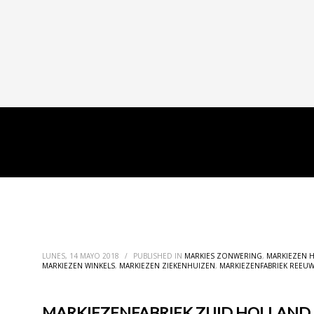
LUNES, 14 MAYO 2018
/
PUBLISHED IN
MARKIES ZONWERING
,
MARKIEZEN 
MARKIEZEN WINKELS
,
MARKIEZEN ZIEKENHUIZEN
,
MARKIEZENFABRIEK REEUW
MARKIEZENFABRIEK ZUID HOLLAND